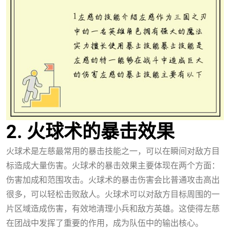
2. 火球术的暴击效果
火球术是左慈最常用的暴击技能之一，可以在瞬间对敌方目
标造成大量伤害。火球术的暴击效果主要体现在两个方面：
伤害加成和范围攻击。火球术的暴击伤害会比普通攻击高出
很多，可以轻松击败敌人。火球术可以对敌方目标周围的一
片区域造成伤害，有效地清理小兵和敌方英雄。这使得左慈
在团战中发挥了重要的作用，成为队伍中的输出核心。