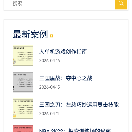
最新案例
人单机游戏创作指南
2026-04-16
三国盾战：夺中心之战
2026-04-15
三国之刃：左慈巧妙运用暴击技能
2026-04-11
NBA 2K22：探索训练场的秘密