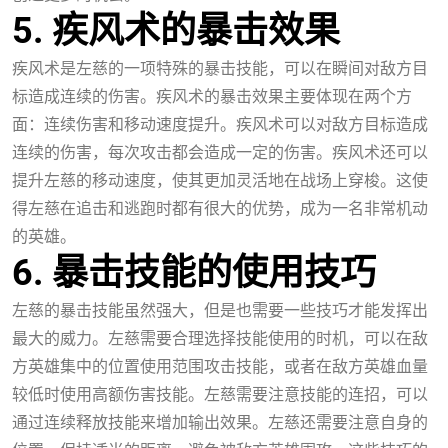
5. 疾风术的暴击效果
疾风术是左慈的一项特殊的暴击技能，可以在瞬间对敌方目
标造成连续的伤害。疾风术的暴击效果主要体现在两个方
面：连续伤害和移动速度提升。疾风术可以对敌方目标造成
连续的伤害，每次攻击都会造成一定的伤害。疾风术还可以
提升左慈的移动速度，使其更加灵活地在战场上穿梭。这使
得左慈在追击和逃跑时都有很大的优势，成为一名非常机动
的英雄。
6. 暴击技能的使用技巧
左慈的暴击技能虽然强大，但是也需要一些技巧才能发挥出
最大的威力。左慈需要合理选择技能使用的时机，可以在敌
方英雄集中的位置使用范围攻击技能，或者在敌方英雄血量
较低时使用高额伤害技能。左慈需要注意技能的连招，可以
通过连续释放技能来增加输出效果。左慈还需要注意自身的