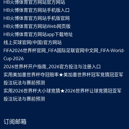
HB火博体育官方网站官方网站
HB火博体育官方网站手机版入口
HB火博体育官方网站手机版官网
HB火博体育官方网站Web网页版
HB火博体育官方网站app下载地址
线上买球官网(中国)官方网站
FIFA2026世界杯官网_FIFA国际足联官网中文网_FIFA-World-
Cup-2026
2026世界杯开户指南_2026官方投注与注册入口
实用美加墨世界杯夺冠赔率★美加墨世界杯冠军竞猜冠亚军
投注玩法与赛前预测
实用2026世界杯大小球竞猜★2026世界杯让球竞猜冠亚军
投注玩法与赛前预测
订阅邮箱