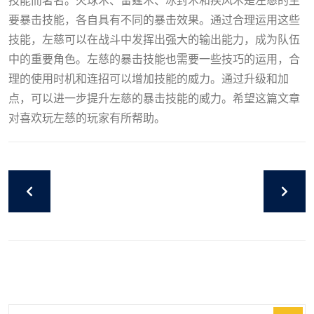
要暴击技能，各自具有不同的暴击效果。通过合理运用这些
技能，左慈可以在战斗中发挥出强大的输出能力，成为队伍
中的重要角色。左慈的暴击技能也需要一些技巧的运用，合
理的使用时机和连招可以增加技能的威力。通过升级和加
点，可以进一步提升左慈的暴击技能的威力。希望这篇文章
对喜欢玩左慈的玩家有所帮助。