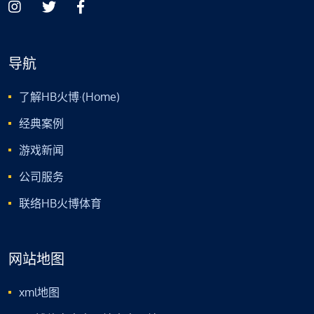
导航
了解HB火博·(Home)
经典案例
游戏新闻
公司服务
联络HB火博体育
网站地图
xml地图