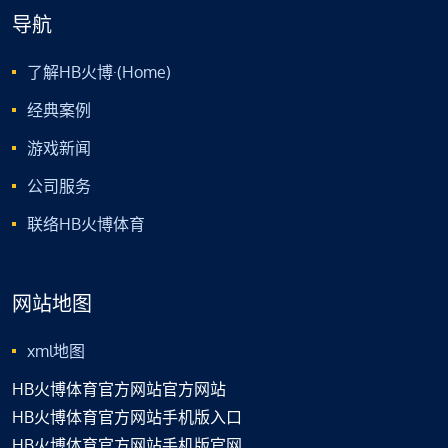
导航
了解HB火博·(Home)
经典案例
游戏新闻
公司服务
联络HB火博体育
网站地图
xml地图
HB火博体育官方网站官方网站
HB火博体育官方网站手机版入口
HB火博体育官方网站手机版官网