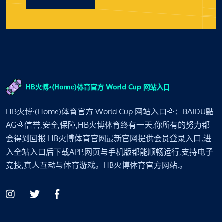
HB火博·(Home)体育官方 World Cup 网站入口🌈：BAIDU點
AG🌈信誉,安全,保障,HB火博体育终有一天,你所有的努力都
会得到回报.HB火博体育官网最新官网提供会员登录入口,进
入全站入口后下载APP,网页与手机版都能顺畅运行,支持电子
竞技,真人互动与体育游戏。HB火博体育官方网站.。