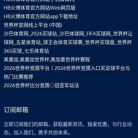
HB火博体育官方网站Web网页版
HB火博体育官方网站app下载地址
世界杯官网线上平台 (中国)
沙巴体育网_2026买球站_沙巴体球网_FIFA买球网_世界杯让
球网_五星体育站_球王会体育买球赛_世界杯买球盘_世界杯
365买球_七乐体育站
美墨加,美墨加世界杯,美加墨世界杯赛程
2026世界杯竞猜平台丨2026世界杯竞猜入口买足球平台与
热门比赛推荐
2026世界杯比分竞猜◇冠亚军玩法
订阅邮箱
立即订阅我们的邮箱，获取最新资讯、独家优惠，与行业动
态。加入我们，携手共创未来。