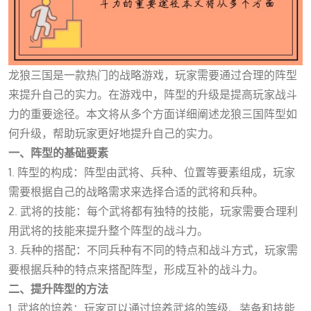
龙狼三国是一款热门的战略游戏，玩家需要通过合理的阵型
来提升自己的实力。在游戏中，阵型的升级是提高玩家战斗
力的重要途径。本文将从多个方面详细阐述龙狼三国阵型如
何升级，帮助玩家更好地提升自己的实力。
一、阵型的基础要素
1. 阵型的构成：阵型由武将、兵种、位置等要素组成，玩家
需要根据自己的战略需求来选择合适的武将和兵种。
2. 武将的技能：每个武将都有独特的技能，玩家需要合理利
用武将的技能来提升整个阵型的战斗力。
3. 兵种的搭配：不同兵种有不同的特点和战斗方式，玩家需
要根据兵种的特点来搭配阵型，形成互补的战斗力。
二、提升阵型的方法
1. 武将的培养：玩家可以通过培养武将的等级、装备和技能