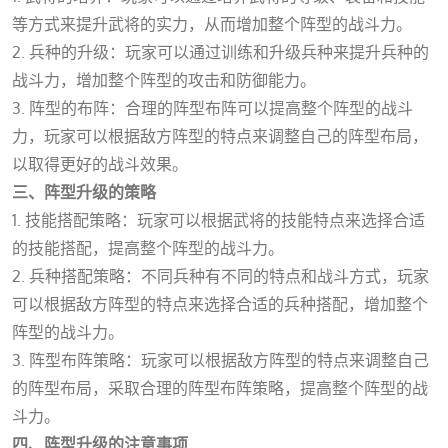
等方式来提升武将的实力，从而增加整个阵型的战斗力。
2. 兵种的升级：玩家可以通过训练和升级兵种来提升兵种的
战斗力，增加整个阵型的攻击和防御能力。
3. 阵型的布阵：合理的阵型布阵可以提高整个阵型的战斗
力，玩家可以根据敌方阵型的特点来调整自己的阵型布局，
以取得更好的战斗效果。
三、阵型升级的策略
1. 技能搭配策略：玩家可以根据武将的技能特点来选择合适
的技能搭配，提高整个阵型的战斗力。
2. 兵种搭配策略：不同兵种有不同的特点和战斗方式，玩家
可以根据敌方阵型的特点来选择合适的兵种搭配，增加整个
阵型的战斗力。
3. 阵型布阵策略：玩家可以根据敌方阵型的特点来调整自己
的阵型布局，采取合理的阵型布阵策略，提高整个阵型的战
斗力。
四、阵型升级的注意事项