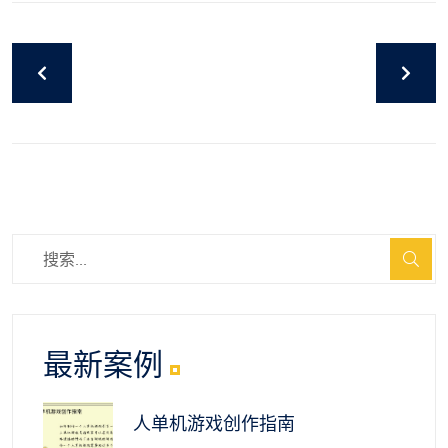
最新案例
人单机游戏创作指南