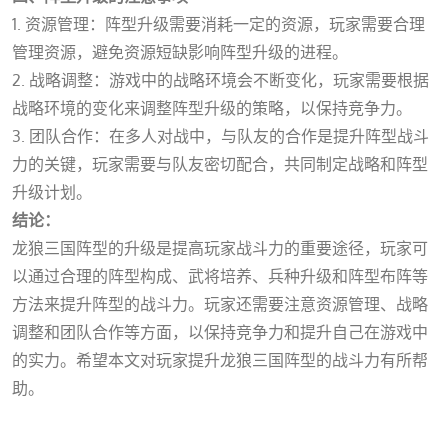
1. 资源管理：阵型升级需要消耗一定的资源，玩家需要合理
管理资源，避免资源短缺影响阵型升级的进程。
2. 战略调整：游戏中的战略环境会不断变化，玩家需要根据
战略环境的变化来调整阵型升级的策略，以保持竞争力。
3. 团队合作：在多人对战中，与队友的合作是提升阵型战斗
力的关键，玩家需要与队友密切配合，共同制定战略和阵型
升级计划。
结论：
龙狼三国阵型的升级是提高玩家战斗力的重要途径，玩家可
以通过合理的阵型构成、武将培养、兵种升级和阵型布阵等
方法来提升阵型的战斗力。玩家还需要注意资源管理、战略
调整和团队合作等方面，以保持竞争力和提升自己在游戏中
的实力。希望本文对玩家提升龙狼三国阵型的战斗力有所帮
助。
HB火博体育官方网站