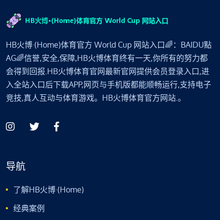
HB火博·(Home)体育官方 World Cup 网站入口🌈：BAIDU點
AG🌈信誉,安全,保障,HB火博体育终有一天,你所有的努力都
会得到回报.HB火博体育官网最新官网提供会员登录入口,进
入全站入口后下载APP,网页与手机版都能顺畅运行,支持电子
竞技,真人互动与体育游戏。HB火博体育官方网站.。
导航
了解HB火博·(Home)
经典案例