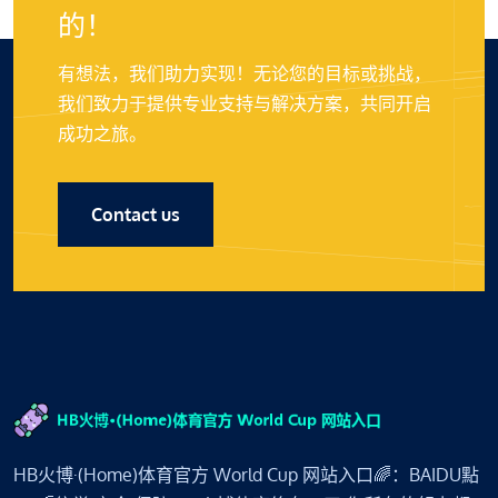
的！
有想法，我们助力实现！无论您的目标或挑战，
我们致力于提供专业支持与解决方案，共同开启
成功之旅。
Contact us
HB火博·(Home)体育官方 World Cup 网站入口🌈：BAIDU點