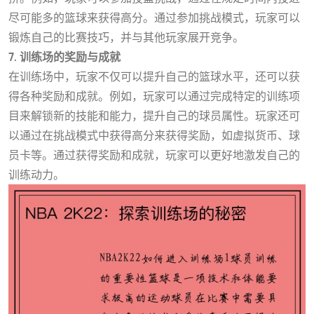
尽可能多的篮球来获得高分。通过参加挑战模式，玩家可以
锻炼自己的比赛技巧，并与其他玩家展开竞争。
7. 训练场的奖励与成就
在训练场中，玩家不仅可以提升自己的篮球水平，还可以获
得各种奖励和成就。例如，玩家可以通过完成特定的训练项
目来解锁新的技能和能力，提升自己的球员属性。玩家还可
以通过在挑战模式中获得高分来获得奖励，如虚拟货币、球
员卡等。通过获得奖励和成就，玩家可以更好地激发自己的
训练动力。