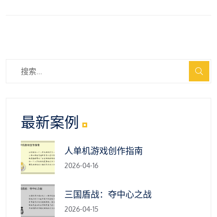
最新案例
人单机游戏创作指南
2026-04-16
三国盾战：夺中心之战
2026-04-15