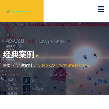
经典案例
首页
经典案例
NBA 2K22：探索训练场的秘密