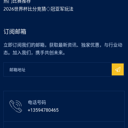
热门比赛推荐
2026世界杯比分竞猜◇冠亚军玩法
订阅邮箱
立即订阅我们的邮箱，获取最新资讯、独家优惠，与行业动
态。加入我们，携手共创未来。
电话号码
+13594780465