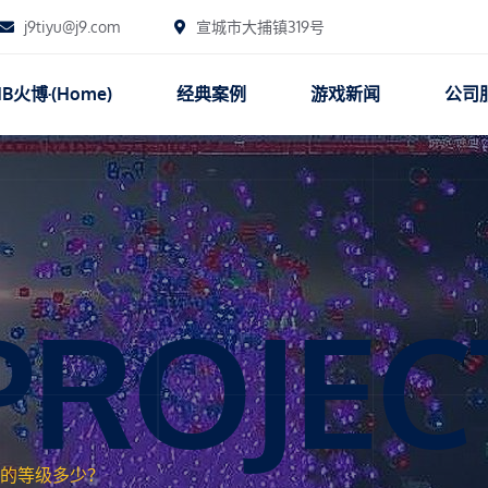
j9tiyu@j9.com
宣城市大捕镇319号
B火博·(Home)
经典案例
游戏新闻
公司
PROJEC
的等级多少？