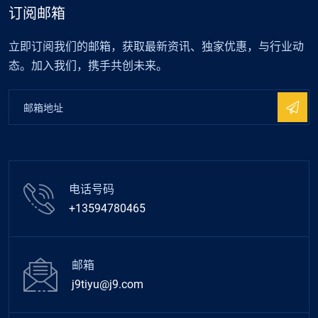
订阅邮箱
立即订阅我们的邮箱，获取最新资讯、独家优惠，与行业动
态。加入我们，携手共创未来。
电话号码
+13594780465
邮箱
j9tiyu@j9.com