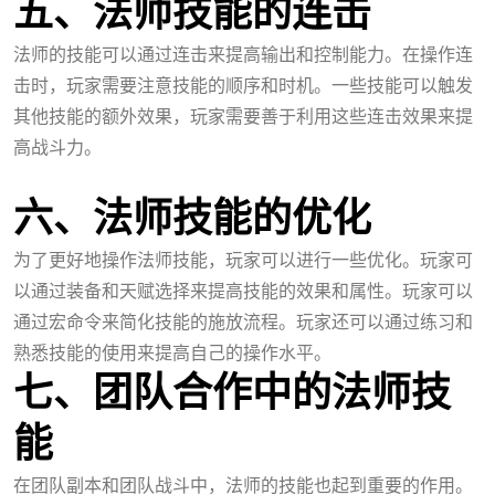
五、法师技能的连击
法师的技能可以通过连击来提高输出和控制能力。在操作连
击时，玩家需要注意技能的顺序和时机。一些技能可以触发
其他技能的额外效果，玩家需要善于利用这些连击效果来提
高战斗力。
HB火博体育官网
六、法师技能的优化
为了更好地操作法师技能，玩家可以进行一些优化。玩家可
以通过装备和天赋选择来提高技能的效果和属性。玩家可以
通过宏命令来简化技能的施放流程。玩家还可以通过练习和
熟悉技能的使用来提高自己的操作水平。
七、团队合作中的法师技
能
在团队副本和团队战斗中，法师的技能也起到重要的作用。