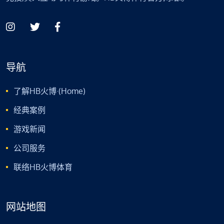
导航
了解HB火博·(Home)
经典案例
游戏新闻
公司服务
联络HB火博体育
网站地图