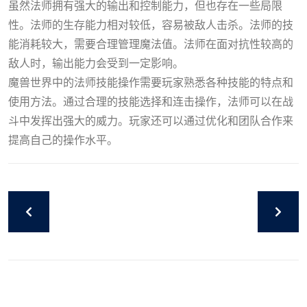
虽然法师拥有强大的输出和控制能力，但也存在一些局限
性。法师的生存能力相对较低，容易被敌人击杀。法师的技
能消耗较大，需要合理管理魔法值。法师在面对抗性较高的
敌人时，输出能力会受到一定影响。
魔兽世界中的法师技能操作需要玩家熟悉各种技能的特点和
使用方法。通过合理的技能选择和连击操作，法师可以在战
斗中发挥出强大的威力。玩家还可以通过优化和团队合作来
提高自己的操作水平。