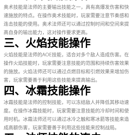
奥术技能是法师的主要输出技能之一，具有高爆发伤害和快
速施放的特点。在操作奥术技能时，玩家需要注意节奏感和
连击技能的使用。奥术法师还可以通过控制时间和空间来提
高自身的输出能力，这对操作要求更高。
三、火焰技能操作
火焰技能是法师的AOE技能，适合对多个敌人造成伤害。在
操作火焰技能时，玩家需要注意技能的范围和持续伤害效果
的施放。火焰法师还可以通过点燃目标和引燃效果来增加伤
害，玩家需要善于利用这些技能来提高输出。
四、冰霜技能操作
冰霜技能是法师的控制技能，可以冻结敌人并降低其移动速
度。在操作冰霜技能时，玩家需要注意技能的冷却时间和使
用时机。冰霜法师还可以通过冰冷之触和寒冰箭等技能来造
成高额伤害，玩家需要善于利用这些技能来控制战局。